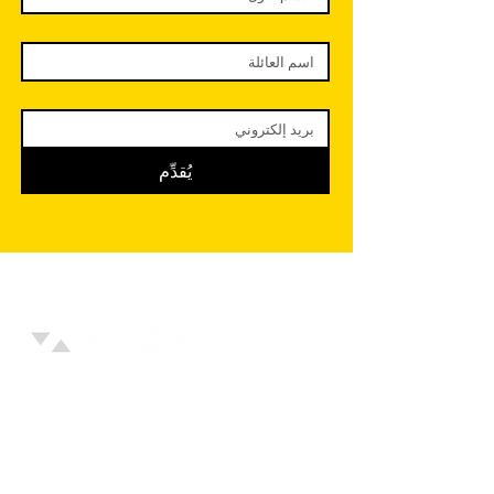
يُقدِّم
مرحبًا بكم في مؤسسات القيادة الإستراتيجية
وحلول الشبكات (SLNSE)، حيث نحن ملتزمون
بتمكين التميز ودفع التقدم.